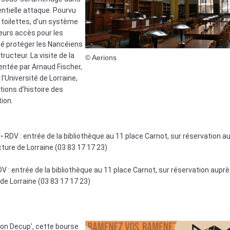
entielle attaque. Pourvu
 toilettes, d’un système
ieurs accès pour les
ensé protéger les Nancéiens
ructeur. La visite de la
© Aerions
ntée par Arnaud Fischer,
’Université de Lorraine,
ions d’histoire des
ion.
◦ RDV : entrée de la bibliothèque au 11 place Carnot, sur réservation a
cture de Lorraine (03 83 17 17 23)
V : entrée de la bibliothèque au 11 place Carnot, sur réservation auprè
de Lorraine (03 83 17 17 23)
ion Decup’, cette bourse