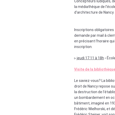
Concepteurs ludiques, 
la médiathèque de l’écol
d’architecture de Nancy.
Inscriptions obligatoires 
demande par mail à clem
en précisant l’horaire qu
inscription.
▹
jeudi 17.11 à 18h
◦ Écol
Visite de la bibliothèque
Le saviez-vous? La biblio
droit de Nancy repose sur
la destruction de l’établ
un bombardement en oct
bâtiment, imaginé en 19
Frédéric Wielhorski, et d
Frédéric Steiner, voit s