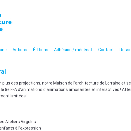
n de l'architecture de 
hitecturale moderne et
aine
Actions
Éditions
Adhésion / mécénat
Contact
Resso
val
 plus des projections, notre Maison de l’architecture de Lorraine et s
le 8e FFA d’animations d’animations amusantes et interactives ! Atte
ment limitées !
es Ateliers Virgules
’enfants à l’expression