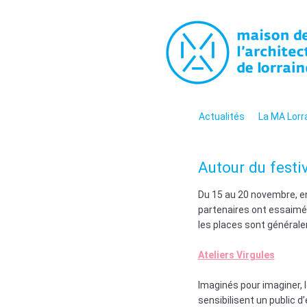
La maiso
La promotion de la culture arc
contemporaine en Lorraine
Menu
Aller au contenu
Actualités
La MA Lorr
Autour du festi
Du 15 au 20 novembre, en
partenaires ont essaimé 
les places sont générale
Ateliers Virgules
Imaginés pour imaginer, l
sensibilisent un public d