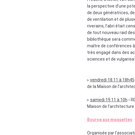
la perspective d’une pot
de deux génératrices, de
de ventilation et de plus
riverains, l’abri était c
de tout nouveau raid dest
bibliothèque sera comme
maître de conférences à l
très engagé dans des act
sciences et de vulgarisat
▹
vendredi 18.11 à 18h45
de la Maison de l’archite
▹
samedi 19.11 à 10h
◦ RD
Maison de l’architecture 
Bourse aux maquettes
Organisée par l’associat