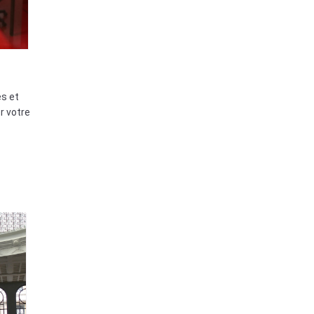
s et
r votre