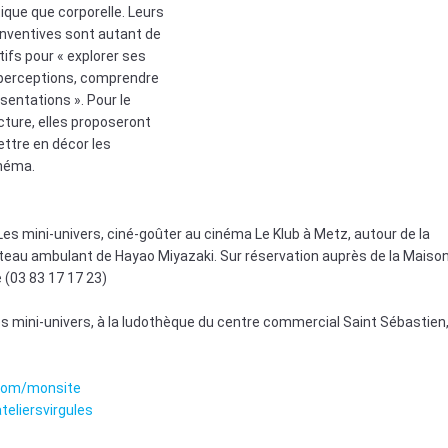
tique que corporelle. Leurs
inventives sont autant de
ifs pour « explorer ses
perceptions, comprendre
sentations ». Pour le
ecture, elles proposeront
ettre en décor les
inéma.
Les mini-univers, ciné-goûter au cinéma Le Klub à Metz, autour de la
âteau ambulant de Hayao Miyazaki. Sur réservation auprès de la Maiso
e (03 83 17 17 23)
es mini-univers, à la ludothèque du centre commercial Saint Sébastien,
e.com/monsite
eliersvirgules