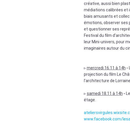
créative, aussi bien plas
médiations calibrées et 
biais amusants et collect
émotions, observer ses 
et questionner ses repré
Festival du film d’archit
leur Mini-univers, pour m
imaginaires autour du c
▹
mercredi 16.11 à 14h
◦ 
projection du film Le Ch
l’architecture de Lorrain
▹
samedi 18.11 à 14h
◦ L
étage.
ateliersvirgules.wixsit
www.facebook.com/lesat