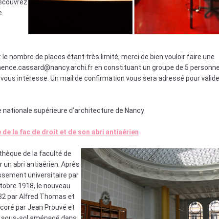
découvrez
e
: le nombre de places étant très limité, merci de bien vouloir faire une
ence.cassard@nancy.archi.fr en constituant un groupe de 5 personne
i vous intéresse. Un mail de confirmation vous sera adressé pour valide
e nationale supérieure d’architecture de Nancy
 de la fac de droit et de son abri antiaérien
thèque de la faculté de
 un abri antiaérien. Après
issement universitaire par
obre 1918, le nouveau
32 par Alfred Thomas et
écoré par Jean Prouvé et
on sous-sol aménagé dans