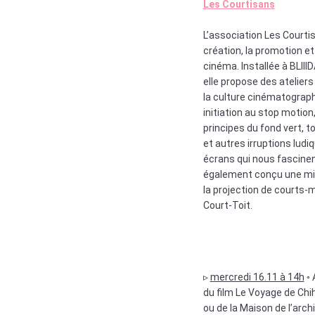
Les Courtisans
L’association Les Courtis
création, la promotion et
cinéma. Installée à BLIIID
elle propose des atelier
la culture cinématographi
initiation au stop motio
principes du fond vert, t
et autres irruptions ludi
écrans qui nous fascinent
également conçu une mic
la projection de courts-
Court-Toit.
▹
mercredi 16.11 à 14h
◦ 
du film Le Voyage de Chi
ou de la Maison de l’arch