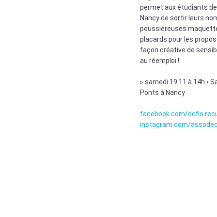
permet aux étudiants de 
Nancy de sortir leurs n
poussiéreuses maquettes
placards pour les propos
façon créative de sensibi
au réemploi !
▹
samedi 19.11 à 14h
◦ Sa
Ponts à Nancy
facebook.com/defis.rec
instagram.com/assode