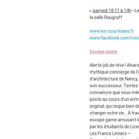
▹
samedi 18.11 à 14h
◦ Le
la salle Raugraff
www.les-courtisans.fr
www.facebook.com/cour
Escape game
Alerte job de rêve ! Alvaro
mythique concierge de l’
d’architecture de Nancy,
son successeur. Tentez 
convaincre que vous mér
poste au cours d’un entr
original, qui risque bien d
changer votre vie… À tra
escape game amusant i
par les étudiants de Lice
Les Francs Limiers –