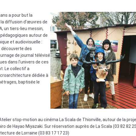
ans a pour but la
 la diffusion d’œuvres de
A, un tiers-lieu messin,
s pédagogiques autour de
que et audiovisuelle :
n, découverte des
ournage de journal télévisé
ques dans l’univers de ces
. Le collectif a
roarchitecture dédiée à
métrages, baptisée le
Atelier stop-motion au cinéma La Scala de Thionville, autour de la proj
hiro de Hayao Miyazaki. Sur réservation auprès de La Scala (03 82 82 25
itecture de Lorraine (03 83 17 17 23)