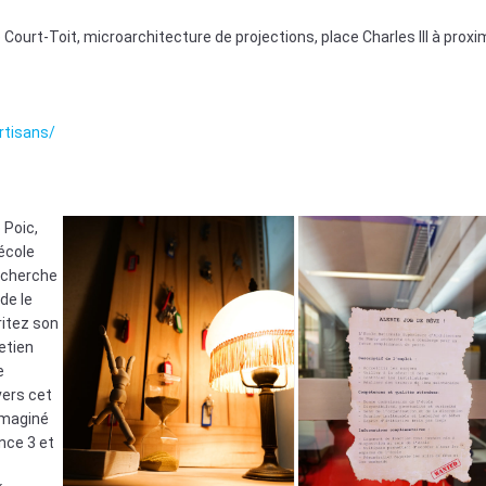
 Court-Toit, microarchitecture de projections, place Charles III à proxi
tisans/
 Poic,
école
 cherche
de le
itez son
etien
e
vers cet
maginé
nce 3 et