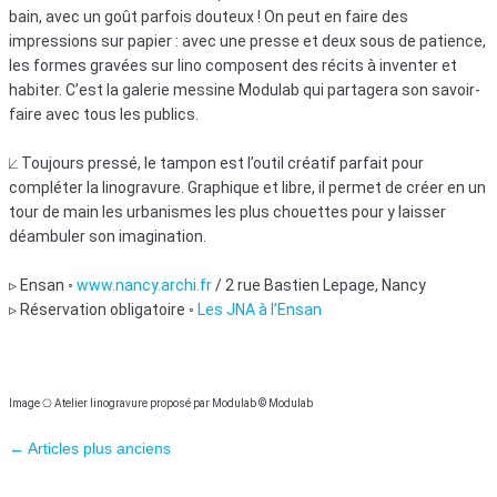
bain, avec un goût parfois douteux ! On peut en faire des
impressions sur papier : avec une presse et deux sous de patience,
les formes gravées sur lino composent des récits à inventer et
habiter. C’est la galerie messine Modulab qui partagera son savoir-
faire avec tous les publics.
⟀ Toujours pressé, le tampon est l’outil créatif parfait pour
compléter la linogravure. Graphique et libre, il permet de créer en un
tour de main les urbanismes les plus chouettes pour y laisser
déambuler son imagination.
▹ Ensan ◦
www.nancy.archi.fr
/ 2 rue Bastien Lepage, Nancy
▹ Réservation obligatoire ◦
Les JNA à l’Ensan
Image ⎔ Atelier linogravure proposé par Modulab © Modulab
Navigation des articles
←
Articles plus anciens