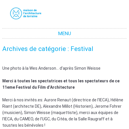
La maison de l'architecture de Lorraine
La promotion de la culture architecturale moderne et contemporaine en Lorraine
MENU
Aller au contenu
Archives de catégorie :
Festival
Une photo à la Wes Anderson… d’après Simon Weisse
Merci à toutes les spectatrices et tous les spectateurs de ce
11eme Festival du Film d’Architecture
Merci à nos invités.es: Aurore Renaut (directrice de l’IECA), Hélène
Riant (architecte DE), Alexandre Millot (Historien), Jerome Fohrer
(musicien), Simon Weisse (maquettiste), merci aux équipes de
l’IECA, du CAMEO, de l’UGC, du Citéa, de la Salle Raugraff et à
toustes les bénévoles !