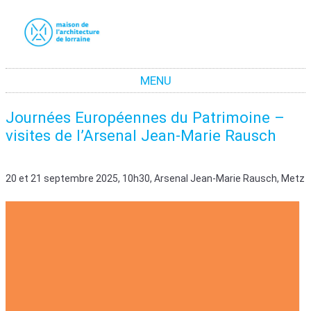
La maison de l'architecture de Lorraine
La promotion de la culture architecturale moderne et contemporaine en Lorraine
MENU
Aller au contenu
Journées Européennes du Patrimoine –
visites de l’Arsenal Jean-Marie Rausch
20 et 21 septembre 2025, 10h30, Arsenal Jean-Marie Rausch, Metz