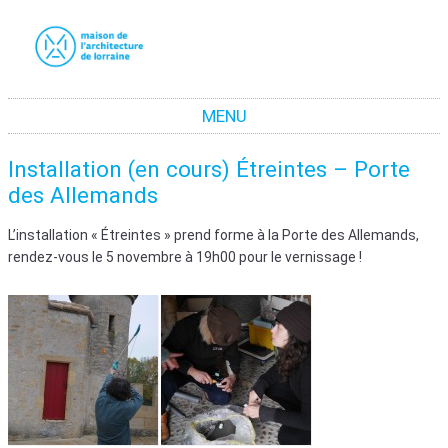
La maison de l'architecture de Lorraine
La promotion de la culture architecturale moderne et contemporaine en Lorraine
MENU
Aller au contenu
Installation (en cours) Étreintes – Porte
des Allemands
L’installation « Étreintes » prend forme à la Porte des Allemands,
rendez-vous le 5 novembre à 19h00 pour le vernissage !