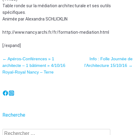
Table ronde sur la médiation architecturale et ses outils
spécifiques.
Animée par Alexandra SCHLICKLIN
http://www.nancy.archi.fr/fr/formation-mediation.html
[/expand]
Navigation des articles
←
Apéros-Conférences » 1
Info : Folle Journée de
architecte – 1 bâtiment » 4/10/16
l’Architecture 15/10/16
→
Royal-Royal Nancy – Terre
Recherche
Recherche