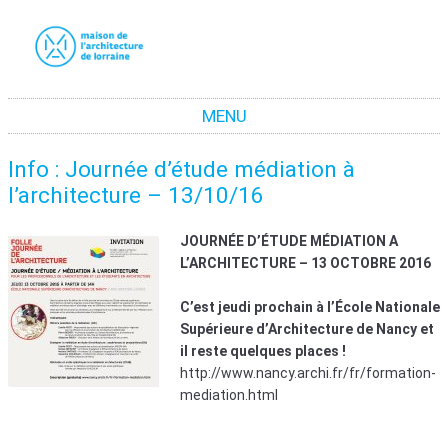
La maison de l'architecture de Lorraine
La promotion de la culture architecturale moderne et contemporaine en Lorraine
MENU
Aller au contenu
Info : Journée d’étude médiation à
l’architecture – 13/10/16
JOURNÉE D’ÉTUDE MÉDIATION A
L’ARCHITECTURE – 13 OCTOBRE 2016
C’est jeudi prochain à l’École Nationale
Supérieure d’Architecture de Nancy et
il reste quelques places !
http://www.nancy.archi.fr/fr/formation-
mediation.html