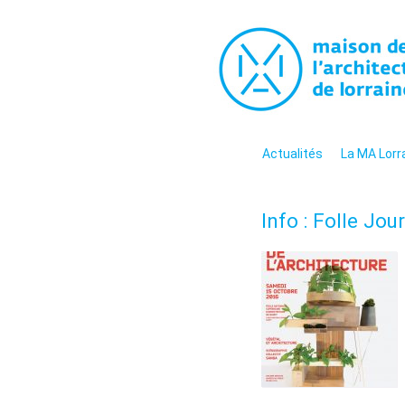
La maiso
La promotion de la culture arc
contemporaine en Lorraine
Menu
Aller au contenu
Actualités
La MA Lorr
Info : Folle Jo