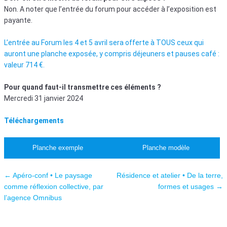
Non. A noter que l’entrée du forum pour accéder à l’exposition est
payante.
L’entrée au Forum les 4 et 5 avril sera offerte à TOUS ceux qui
auront une planche exposée, y compris déjeuners et pauses café :
valeur 714 €.
Pour quand faut-il transmettre ces éléments ?
Mercredi 31 janvier 2024
Téléchargements
Planche exemple
Planche modèle
Navigation des articles
←
Apéro-conf • Le paysage
Résidence et atelier • De la terre,
comme réflexion collective, par
formes et usages
→
l’agence Omnibus