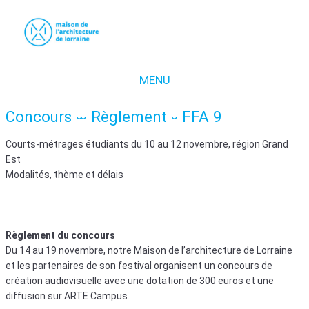
La maison de l'architecture de Lorraine
La promotion de la culture architecturale moderne et contemporaine en Lorraine
MENU
Aller au contenu
Concours ⏖ Règlement ⏑ FFA 9
Courts-métrages étudiants du 10 au 12 novembre, région Grand
Est
Modalités, thème et délais
Règlement du concours
Du 14 au 19 novembre, notre Maison de l’architecture de Lorraine
et les partenaires de son festival organisent un concours de
création audiovisuelle avec une dotation de 300 euros et une
diffusion sur ARTE Campus.