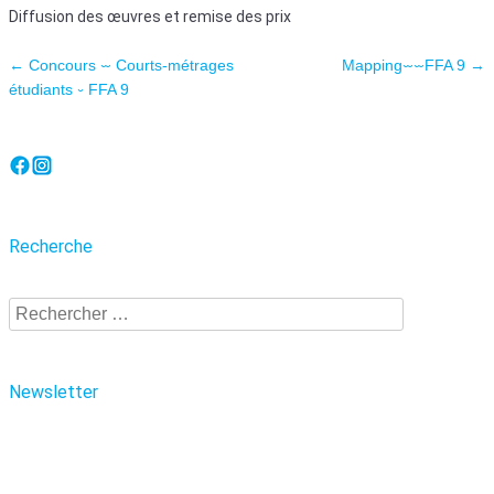
Diffusion des œuvres et remise des prix
Navigation des articles
←
Concours ⏖ Courts-métrages
Mapping⏖⏖FFA 9
→
étudiants ⏑ FFA 9
Recherche
Recherche
Newsletter