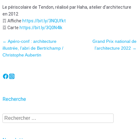
Le périscolaire de Tendon, réalisé par Haha, atelier d’architecture
en 2012
☶ Affiche
https://bit.ly/3NQUfkt
☲ Carte
https://bit.ly/3Q0N4Ik
Navigation des articles
←
Apéro-conf : architecture
Grand Prix national de
illustrée, l’abri de Bertrichamp /
l’architecture 2022
→
Christophe Aubertin
Recherche
Recherche