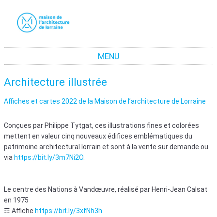
La maison de l'architecture de Lorraine
La promotion de la culture architecturale moderne et contemporaine en Lorraine
MENU
Aller au contenu
Architecture illustrée
Affiches et cartes 2022 de la Maison de l’architecture de Lorraine
Conçues par Philippe Tytgat, ces illustrations fines et colorées
mettent en valeur cinq nouveaux édifices emblématiques du
patrimoine architectural lorrain et sont à la vente sur demande ou
via
https://bit.ly/3m7Ni2O
.
Le centre des Nations à Vandœuvre, réalisé par Henri-Jean Calsat
en 1975
☶ Affiche
https://bit.ly/3xfNh3h