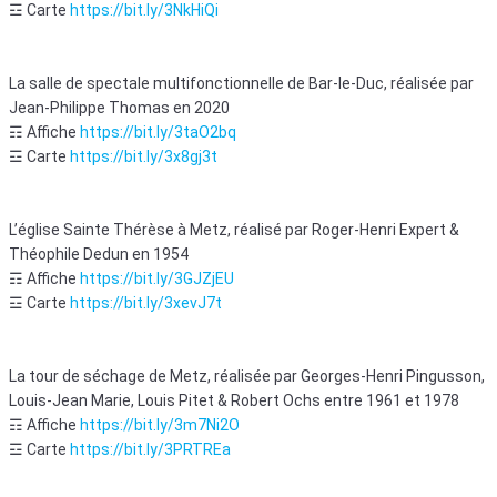
☲ Carte
https://bit.ly/3NkHiQi
La salle de spectale multifonctionnelle de Bar-le-Duc, réalisée par
Jean-Philippe Thomas en 2020
☶ Affiche
https://bit.ly/3taO2bq
☲ Carte
https://bit.ly/3x8gj3t
L’église Sainte Thérèse à Metz, réalisé par Roger-Henri Expert &
Théophile Dedun en 1954
☶ Affiche
https://bit.ly/3GJZjEU
☲ Carte
https://bit.ly/3xevJ7t
La tour de séchage de Metz, réalisée par Georges-Henri Pingusson,
Louis-Jean Marie, Louis Pitet & Robert Ochs entre 1961 et 1978
☶ Affiche
https://bit.ly/3m7Ni2O
☲ Carte
https://bit.ly/3PRTREa