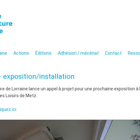
n de l'architecture de 
hitecturale moderne et
aine
Actions
Éditions
Adhésion / mécénat
Contact
Resso
 exposition/installation
re de Lorraine lance un appel à projet pour une prochaine exposition à 
es Loisirs de Metz.
liquez ici