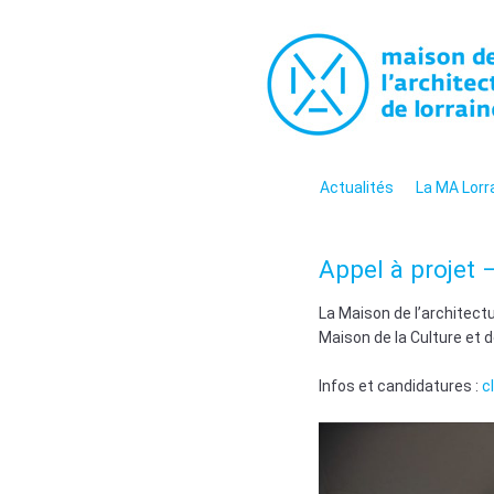
La maiso
La promotion de la culture arc
contemporaine en Lorraine
Menu
Aller au contenu
Actualités
La MA Lorr
Appel à projet –
La Maison de l’architectu
Maison de la Culture et d
Infos et candidatures :
c