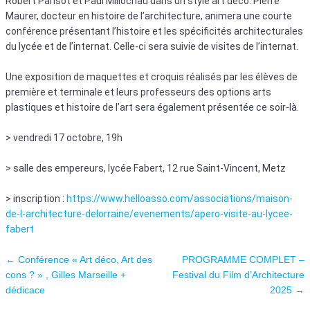
Robert Parisot et Paul Millochau dans un style art déco. Pierre
Maurer, docteur en histoire de l’architecture, animera une courte
conférence présentant l’histoire et les spécificités architecturales
du lycée et de l’internat. Celle-ci sera suivie de visites de l’internat.
Une exposition de maquettes et croquis réalisés par les élèves de
première et terminale et leurs professeurs des options arts
plastiques et histoire de l’art sera également présentée ce soir-là.
> vendredi 17 octobre, 19h
> salle des empereurs, lycée Fabert, 12 rue Saint-Vincent, Metz
> inscription :
https://www.helloasso.com/associations/maison-
de-l-architecture-delorraine/evenements/apero-visite-au-lycee-
fabert
Navigation des articles
←
Conférence « Art déco, Art des
PROGRAMME COMPLET –
cons ? » , Gilles Marseille +
Festival du Film d’Architecture
dédicace
2025
→