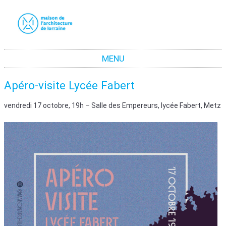
La maison de l'architecture de Lorraine
La promotion de la culture architecturale moderne et contemporaine en Lorraine
MENU
Aller au contenu
Apéro-visite Lycée Fabert
vendredi 17 octobre, 19h – Salle des Empereurs, lycée Fabert, Metz