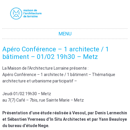
La maison de l'architecture de Lorraine
La promotion de la culture architecturale moderne et contemporaine en Lorraine
MENU
Aller au contenu
Apéro Conférence – 1 architecte / 1
bâtiment – 01/02 19h30 – Metz
La Maison de l’Architecture Lorraine présente :
Apéro Conférence – 1 architecte / 1 bâtiment – Thématique
architecture et urbanisme participatif –
Jeudi 01/02 19h30 – Metz
au 7(7) Café – 7bis, rue Sainte Marie – Metz
Présentation d’une étude réalisée à Vesoul, par Denis Lermechin
et Sébastien Yverneau d’In Situ Architectes et par Yann Beauloye
du bureau d’étude Nege.