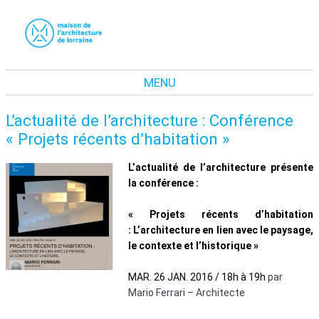
La maison de l'architecture de Lorraine
La promotion de la culture architecturale moderne et contemporaine en Lorraine
MENU
Aller au contenu
L’actualité de l’architecture : Conférence
« Projets récents d’habitation »
L’actualité de l’architecture présente
la conférence :
« Projets récents d’habitation
: L’architecture en lien avec le paysage,
le contexte et l’historique »
MAR. 26 JAN. 2016 / 18h à 19h
par
Mario Ferrari – Architecte