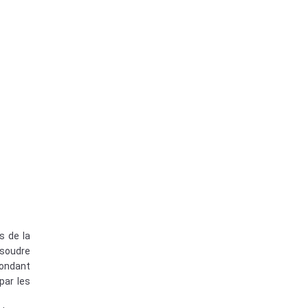
s de la
ésoudre
pondant
par les