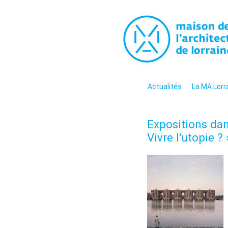
La maiso
La promotion de la culture arc
contemporaine en Lorraine
Menu
Aller au contenu
Actualités
La MA Lorr
Expositions dans
Vivre l’utopie 