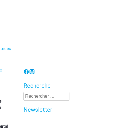
Lorraine
urces
«
Recherche
Recherche
s
e
Newsletter
ental