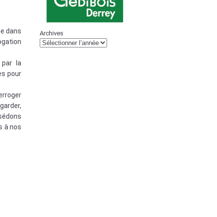
rte dans
Archives
rogation
 par la
es pour
terroger
garder,
ssédons
s à nos