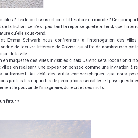
es visibles ? Texte ou tissus urbain ? Littérature ou monde ? Ce qui impo
 de la fiction, ce n’est pas tant la réponse qu’elle attend, que l’inter
rature qu’elle sous-tend.
et Emma Schwarb nous confrontent à l’interrogation des villes
écondité de l’oeuvre littéraire de Calvino qui offre de nombreuses pist
ue de la ville.
n en maquette des Villes invisibles d’Italo Calvino sera l’occasion d’in
 villes en réalisant une exposition pensée comme une invitation à re
les autrement. Au delà des outils cartographiques que nous po
lions parfois les capacités de perceptions sensibles et physiques liée
ment le pouvoir de l’imaginaire, du récit et des mots.
un futur »