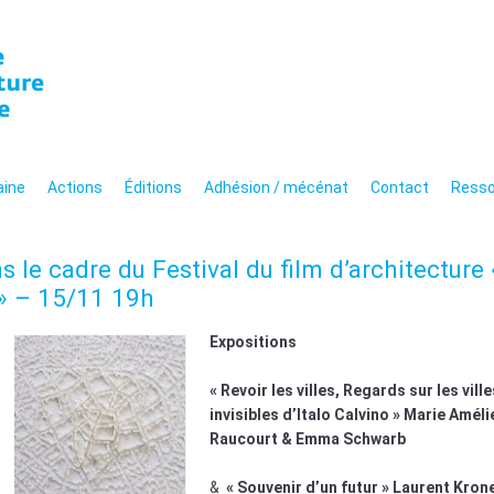
n de l'architecture de 
hitecturale moderne et
aine
Actions
Éditions
Adhésion / mécénat
Contact
Resso
 le cadre du Festival du film d’architecture 
? » – 15/11 19h
Expositions
« Revoir les villes, Regards sur les ville
invisibles d’Italo Calvino » Marie Améli
Raucourt & Emma Schwarb
&
« Souvenir d’un futur » Laurent Kron