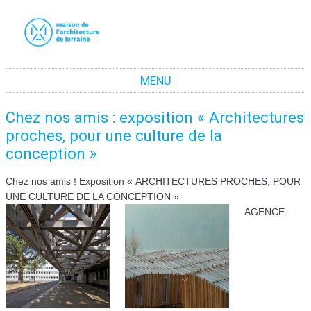
La maison de l'architecture de Lorraine
La promotion de la culture architecturale moderne et contemporaine en Lorraine
MENU
Aller au contenu
Chez nos amis : exposition « Architectures
proches, pour une culture de la
conception »
Chez nos amis !
Exposition
« ARCHITECTURES PROCHES, POUR
UNE CULTURE DE LA CONCEPTION »
AGENCE