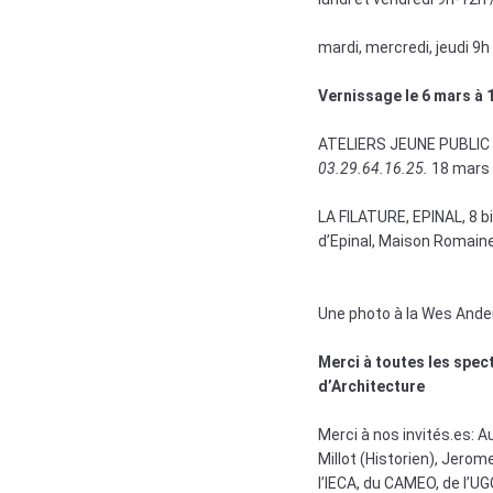
mardi, mercredi, jeudi 9
Vernissage le 6 mars à 
ATELIERS JEUNE PUBLIC s
03.29.64.16.25.
18 mars 1
LA FILATURE, EPINAL, 8 bi
d’Epinal, Maison Romaine
Une photo à la Wes And
Merci à toutes les spec
d’Architecture
Merci à nos invités.es: A
Millot (Historien), Jero
l’IECA, du CAMEO, de l’UG