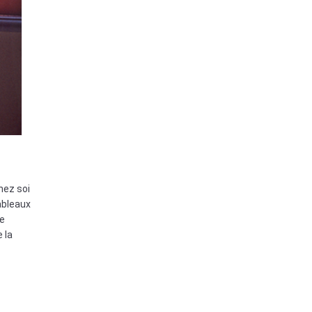
hez soi
ableaux
le
 la