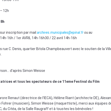
h – 12h
18h
ur inscription par mail
archives.municipales@epinal.fr
ou au
4h-16h / 1er AVRIL 14h-16h30 / 22 avril 14h-16h
s rue C. Denis, quartier Bitola Champbeauvert avec le soutien de la Vill
.
erson… d’après Simon Weisse
tatrices et tous les spectateurs de ce 11eme Festival du Film
urore Renaut (directrice de l’IECA), Hélène Riant (architecte DE), Alexa
me Fohrer (musicien), Simon Weisse (maquettiste), merci aux équipes d
C, du Citéa, de la Salle Raugraff et à toustes les bénévoles !