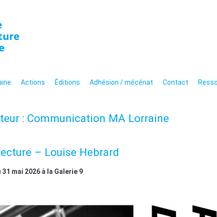
n de l'architecture de 
hitecturale moderne et
aine
Actions
Éditions
Adhésion / mécénat
Contact
Resso
teur :
Communication MA Lorraine
itecture – Louise Hebrard
 31 mai 2026 à la Galerie 9