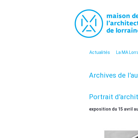
La maiso
La promotion de la culture arc
contemporaine en Lorraine
Menu
Aller au contenu
Actualités
La MA Lorr
Archives de l’au
Portrait d’arch
exposition du 15 avril au